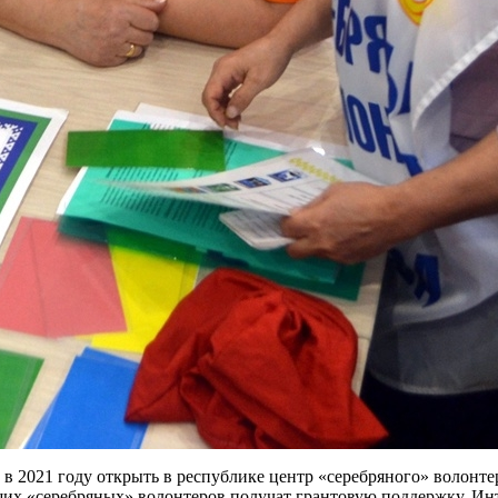
 2021 году открыть в республике центр «серебряного» волонтер
аших «серебряных» волонтеров получат грантовую поддержку. Ин