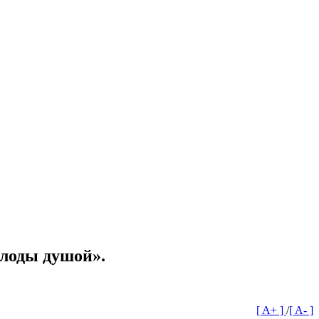
олоды душой».
[ A+ ]
/
[ A- ]