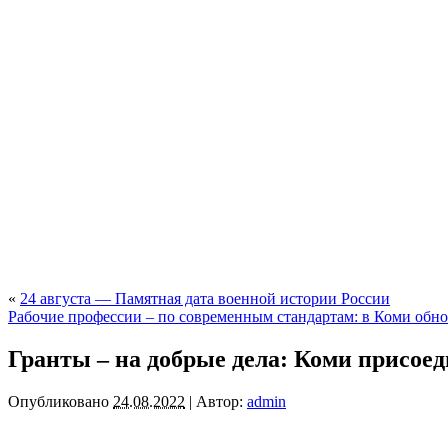
«
24 августа — Памятная дата военной истории России
Рабочие профессии – по современным стандартам: в Коми обн
Гранты – на добрые дела: Коми присое
Опубликовано
24.08.2022
|
Автор:
admin