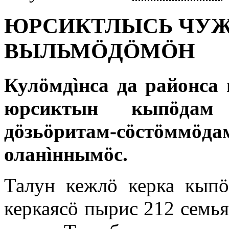
ЮРСИКТЛЫСЬ ЧУ
ВЫЛЬМÖДÖМÖН
Кулöмдìнса да районса
юрсиктын кыпöдам
дöзьöритам-сöстö
оланìннымöс.
Талун кежлö керка кып
керкаясö пырис 212 семья