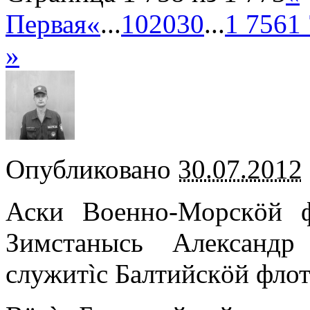
Первая
«
...
10
20
30
...
1 756
1
»
Опубликовано
30.07.2012
Аски Военно-Морскöй 
Зимстанысь Александр
служитìс Балтийскöй фло