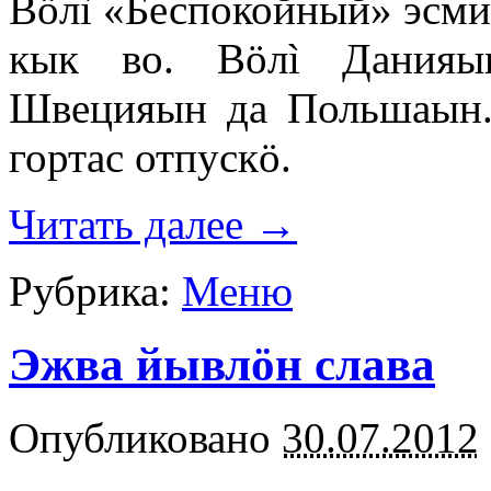
Вöлì «Беспокойный» эсми
кык во. Вöлì Данияын
Швецияын да Польшаын.
гортас отпускö.
Читать далее
→
Рубрика:
Меню
Эжва йывлöн слава
Опубликовано
30.07.2012