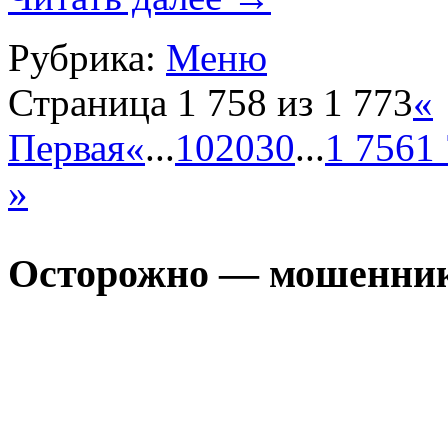
Рубрика:
Меню
Страница 1 758 из 1 773
«
Первая
«
...
10
20
30
...
1 756
1
»
Осторожно — мошенни