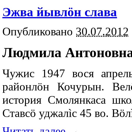
Эжва йывлöн слава
Опубликовано
30.07.2012
Людмила Антоновна
Чужис 1947 вося апрел
районлöн Кочурын. Вел
история Смолянкаса шко
Ставсö уджалìс 45 во. Вöл
Читать далее
→