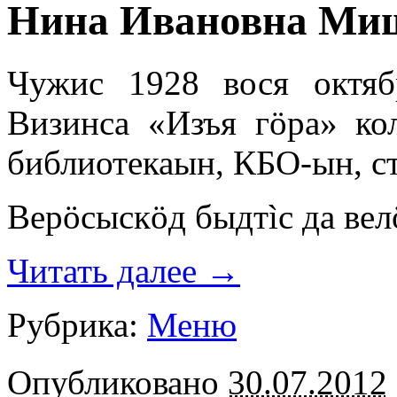
Нина Ивановна Ми
Чужис 1928 вося октя
Визинса «Изъя гöра» ко
библиотекаын, КБО-ын, ст
Верöсыскöд быдтìс да велö
Читать далее
→
Рубрика:
Меню
Опубликовано
30.07.2012