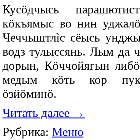
Кусöдчысь парашюти
кöкъямыс во нин уджалö
Чеччыштлìс сёысь унджы
водз тулыссянь. Лым да 
дорын, Кöччойягын либö
медым кöть кор пукс
öзйöминö.
Читать далее
→
Рубрика:
Меню