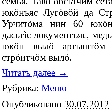
семья. Таво босьтчим се
юкöнъяс Лугöвöй да Стр
Урчитöма нин 60 юкöн
дасьтìс документъяс, мед
юкöн вылö артыштöм 
стрöитчöм вылö.
Читать далее
→
Рубрика:
Меню
Опубликовано
30.07.2012