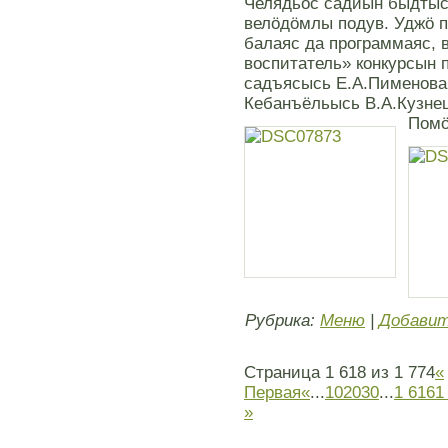
Челядьöс садйын быдтыс
велöдöмлы подув. Уджö 
балаяс да программаяс, в
воспитатель» конкурсын 
садъясысь Е.А.Пименова,
Кебанъёльысь В.А.Кузне
Помö
Рубрика:
Меню
|
Добавит
Страница 1 618 из 1 774
«
Первая
«
...
10
20
30
...
1 616
1
»