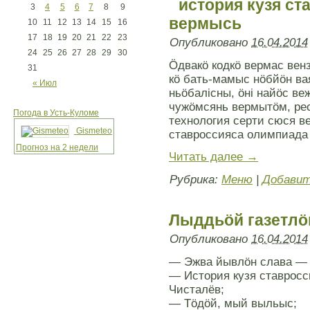
история кузя с
3
4
5
6
7
8
9
вермысь
10
11
12
13
14
15
16
17
18
19
20
21
22
23
Опубликовано
16.04.2014
24
25
26
27
28
29
30
Öдвакö кодкö вермас вен
31
кö бать-мамыс нöбйöн ва
« Июл
ньöбалiсны, öнi найöс ве
чужöмсянь вермытöм, ре
Погода в Усть-Куломе
технология серти сюся в
Gismeteo
ставроссияса олимпиада
Прогноз на 2 недели
Читать далее
→
Рубрика:
Меню
|
Добавит
Лыддьöй газетлö
Опубликовано
16.04.2014
— Эжва йывлöн слава — 
— История кузя ставрос
Чисталёв;
— Тöдöй, мый выльыс;