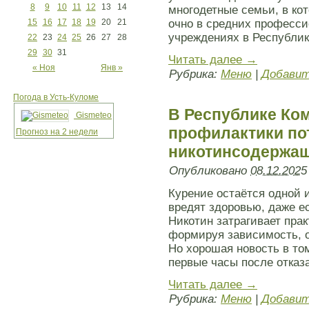
8
9
10
11
12
13
14
многодетные семьи, в кот
15
16
17
18
19
20
21
очно в средних професс
учреждениях в Республик
22
23
24
25
26
27
28
29
30
31
Читать далее
→
« Ноя
Янв »
Рубрика:
Меню
|
Добавит
Погода в Усть-Куломе
В Республике Ко
Gismeteo
профилактики по
Прогноз на 2 недели
никотинсодержащ
Опубликовано
08.12.2025
Курение остаётся одной 
вредят здоровью, даже ес
Никотин затрагивает пра
формируя зависимость, о
Но хорошая новость в то
первые часы после отказа
Читать далее
→
Рубрика:
Меню
|
Добавит