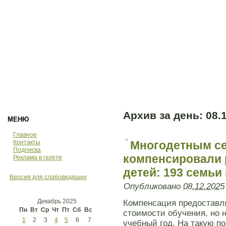
Архив за день:
08.
МЕНЮ
Главное
Контакты
Многодетным с
Подписка
компенсировали 
Реклама в газете
детей: 193 семьи
Версия для слабовидящих
Опубликовано
08.12.2025
Декабрь 2025
Компенсация предоставля
Пн
Вт
Ср
Чт
Пт
Сб
Вс
стоимости обучения, но 
1
2
3
4
5
6
7
учебный год. На такую п