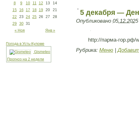
8
9
10
11
12
13
14
15
16
17
18
19
20
21
5 декабря — Де
22
23
24
25
26
27
28
Опубликовано
05.12.2025
29
30
31
« Ноя
Янв »
http://парма-гор.рф/w
Погода в Усть-Куломе
Рубрика:
Меню
|
Добавит
Gismeteo
Прогноз на 2 недели