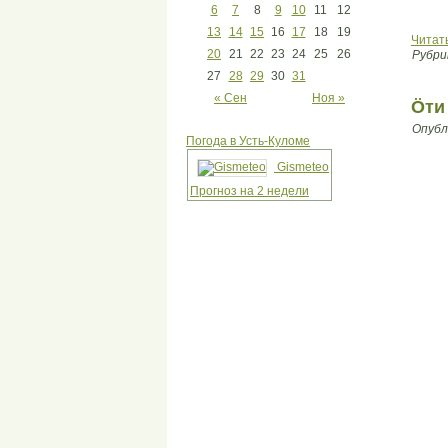
6
7
8
9
10
11
12
13
14
15
16
17
18
19
Читат
20
21
22
23
24
25
26
Рубри
27
28
29
30
31
« Сен
Ноя »
Öти
Опубл
Погода в Усть-Куломе
Gismeteo
Прогноз на 2 недели