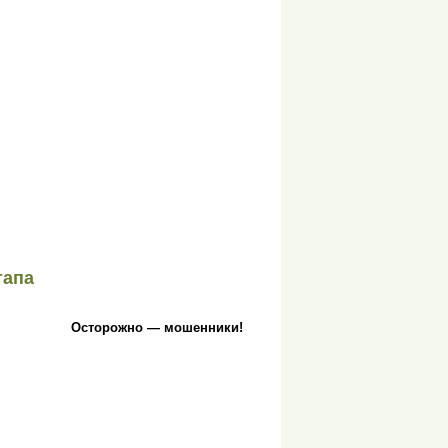
тапа
Осторожно — мошенники!