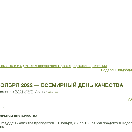
 вы стали свидетелем нарушения Правил дорожного движения
Водзлань видзöд
НОЯБРЯ 2022 — ВСЕМИРНЫЙ ДЕНЬ КАЧЕСТВА
иковано
07.11.2022
|
Автор:
admin
[ A
мирном дне качества
 году День качества проводится 10 ноября, с 7 по 13 ноября продлится Неде
ва.