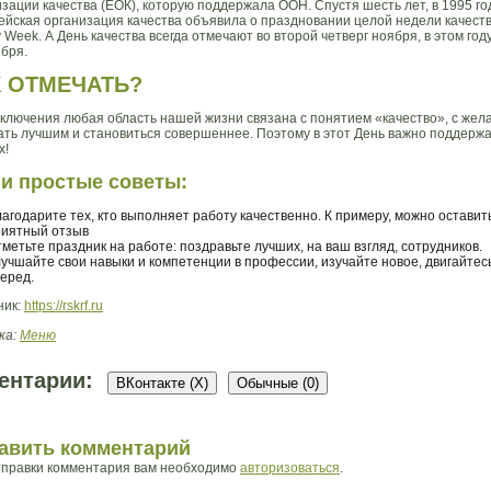
зации качества (ЕОК), которую поддержала ООН. Спустя шесть лет, в 1995 год
ейская организация качества объявила о праздновании целой недели качеств
y Week. А День качества всегда отмечают во второй четверг ноября, в этом году
ября.
К ОТМЕЧАТЬ?
сключения любая область нашей жизни связана с понятием «качество», с жел
ать лучшим и становиться совершеннее. Поэтому в этот День важно поддерж
х!
и простые советы:
агодарите тех, кто выполняет работу качественно. К примеру, можно оставит
риятный отзыв
метьте праздник на работе: поздравьте лучших, на ваш взгляд, сотрудников.
учшайте свои навыки и компетенции в профессии, изучайте новое, двигайтес
еред.
ник:
https://rskrf.ru
ка:
Меню
ентарии:
ВКонтакте (
X
)
Обычные (0)
авить комментарий
тправки комментария вам необходимо
авторизоваться
.