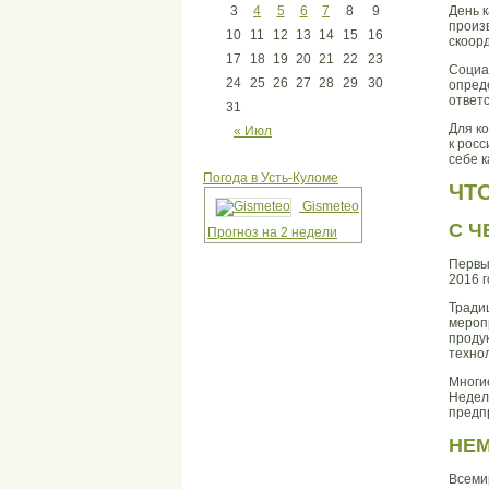
3
4
5
6
7
8
9
День 
произ
10
11
12
13
14
15
16
скоор
17
18
19
20
21
22
23
Социа
24
25
26
27
28
29
30
опред
ответ
31
Для к
« Июл
к росс
себе 
Погода в Усть-Куломе
ЧТ
Gismeteo
С Ч
Прогноз на 2 недели
Первы
2016 г
Тради
мероп
проду
технол
Многи
Недел
предпр
НЕ
Всеми