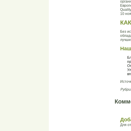
органи
Европ
Qualit
10 но
КА
Без и
облад
лучши
Наш
Бл
п
От
Ул
вп
Источ
Рубри
Комм
Доб
Для о