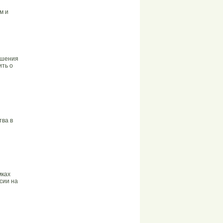
м и
ошения
ить о
тва в
мках
сии на