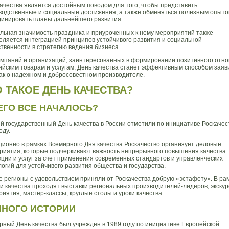
качества является достойным поводом для того, чтобы представить
водственные и социальные достижения, а также обменяться полезным опыто
динировать планы дальнейшего развития.
льная значимость праздника и приуроченных к нему мероприятий также
еляется интеграцией принципов устойчивого развития и социальной
ственности в стратегию ведения бизнеса.
омпаний и организаций, заинтересованных в формировании позитивного отн
ийским товарам и услугам, День качества станет эффективным способом заяв
как о надежном и добросовестном производителе.
О ТАКОЕ ДЕНЬ КАЧЕСТВА?
ЕГО ВСЕ НАЧАЛОСЬ?
й государственный День качества в России отметили по инициативе Роскачес
оду.
ционно в рамках Всемирного Дня качества Роскачество организует деловые
риятия, которые подчеркивают важность непрерывного повышения качества
кции и услуг за счет применения современных стандартов и управленческих
огий для устойчивого развития общества и государства.
е регионы с удовольствием приняли от Роскачества добрую «эстафету». В ра
и качества проходят выставки региональных производителей-лидеров, экскур
иятия, мастер-классы, круглые столы и уроки качества.
МНОГО ИСТОРИИ
рный День качества был учрежден в 1989 году по инициативе Европейской