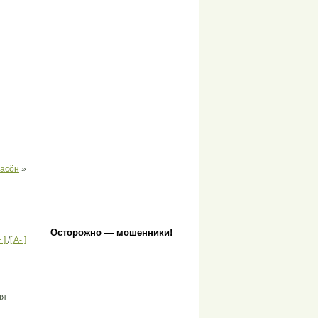
ласöн
»
Осторожно — мошенники!
+ ]
/
[ A- ]
ля