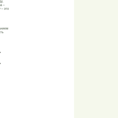
у,
а –
 – это
анием
ать
ь
ь